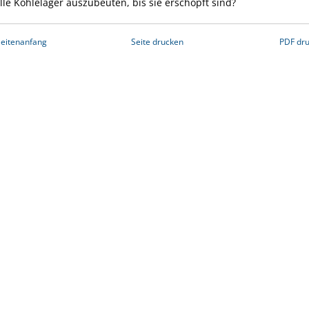
alle Kohlelager auszubeuten, bis sie erschöpft sind?
eitenanfang
Seite drucken
PDF dr