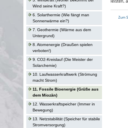
5. Windkraft (Woher bekommt der
leisten, 
Wind seine Kraft?)
6. Solarthermie (Wie fängt man
Zum S
Sonnenwärme ein?)
7. Geothermie (Wärme aus dem
Untergrund)
8. Atomenergie (Draußen spielen
verboten!)
9. CO2-Kreislauf (Die Meister der
Solarchemie)
10. Laufwasserkraftwerk (Strömung
macht Strom)
11. Fossile Bioenergie (Grüße aus
dem Miozän)
12. Wasserkraftspeicher (Immer in
Bewegung)
13. Netzstabilität (Speicher für stabile
Stromversorgung)