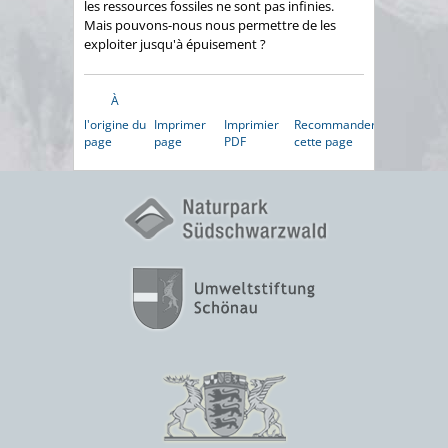
les ressources fossiles ne sont pas infinies.
Mais pouvons-nous nous permettre de les
exploiter jusqu'à épuisement ?
À
l'origine du
Imprimer
Imprimier
Recommander
page
page
PDF
cette page